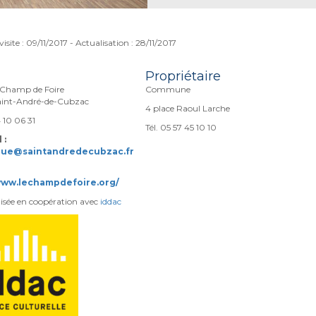
isite : 09/11/2017 - Actualisation : 28/11/2017
Propriétaire
 Champ de Foire
Commune
int-André-de-Cubzac
4 place Raoul Larche
4 10 06 31
Tél. 05 57 45 10 10
 :
que@saintandredecubzac.fr
www.lechampdefoire.org/
lisée en coopération avec
iddac