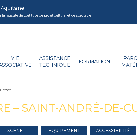
-Aquitaine
réussite de tout type de projet culturel et de spectacle
VIE
ASSISTANCE
PARC
FORMATION
ASSOCIATIVE
TECHNIQUE
MATÉ
Cubzac
RE – SAINT-ANDRÉ-DE-
SCÈNE
ÉQUIPEMENT
ACCESSIBILITÉ