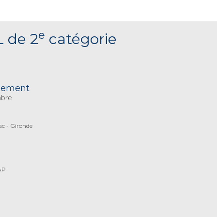
e
L de 2
catégorie
nnement
mbre
c - Gironde
AP