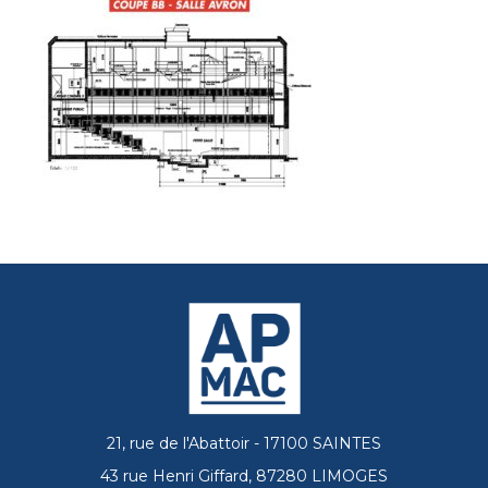
21, rue de l'Abattoir - 17100 SAINTES
43 rue Henri Giffard, 87280 LIMOGES