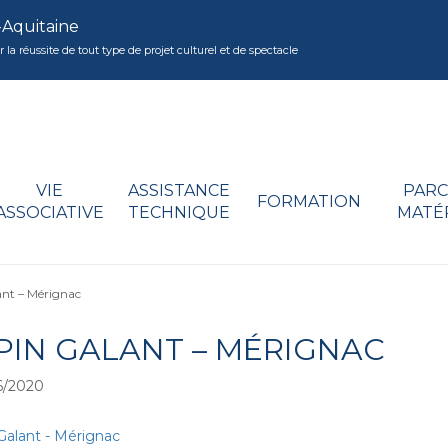
-Aquitaine
réussite de tout type de projet culturel et de spectacle
VIE
ASSISTANCE
PARC
FORMATION
ASSOCIATIVE
TECHNIQUE
MATÉ
ant – Mérignac
 PIN GALANT – MÉRIGNAC
6/2020
Galant - Mérignac