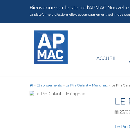
Bienvenue sur le site de l'APMAC Nouvelle
La plateforme professionnelle d’accompagnement technique pour la 
ACCUEIL
>
Établissements
>
Le Pin Galant – Mérignac
>
Le Pin Gal
LE
23/0
Le Pin 