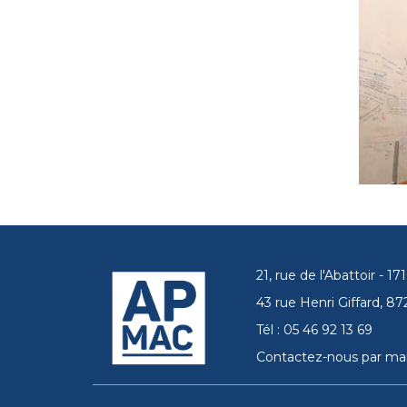
21, rue de l'Abattoir - 
43 rue Henri Giffard, 
Tél : 05 46 92 13 69
Contactez-nous par mai