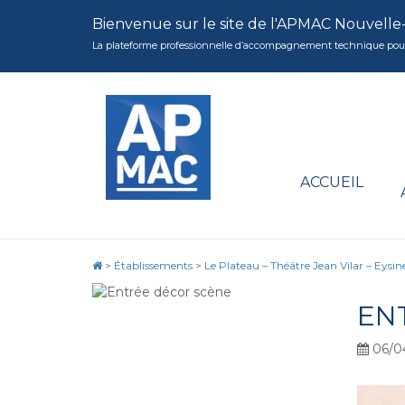
Bienvenue sur le site de l'APMAC Nouvelle
La plateforme professionnelle d’accompagnement technique pour la 
ACCUEIL
>
Établissements
>
Le Plateau – Théâtre Jean Vilar – Eysin
EN
06/0