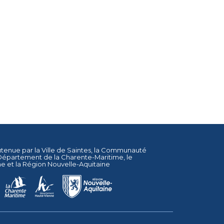
utenue par la
Ville de Saintes
, la
Communauté
Département de la Charente-Maritime
, le
ne
et la
Région Nouvelle-Aquitaine