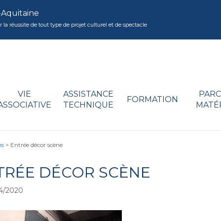
-Aquitaine
réussite de tout type de projet culturel et de spectacle
VIE
ASSISTANCE
PARC
FORMATION
ASSOCIATIVE
TECHNIQUE
MATÉ
es
>
Entrée décor scène
TRÉE DÉCOR SCÈNE
4/2020