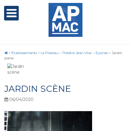
>
Établissements
>
Le Plateau – Théâtre Jean Vilar – Eysines
>
Jardin
scène
JARDIN SCÈNE
06/04/2020