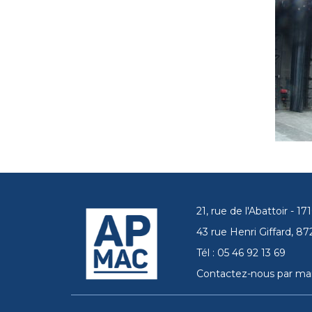
21, rue de l'Abattoir - 
43 rue Henri Giffard, 
Tél : 05 46 92 13 69
Contactez-nous par mai