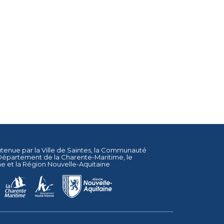
utenue par la
Ville de Saintes
, la
Communauté
Département de la Charente-Maritime
, le
ne
et la
Région Nouvelle-Aquitaine