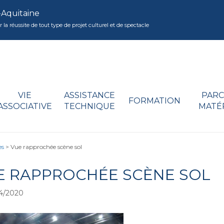
-Aquitaine
réussite de tout type de projet culturel et de spectacle
VIE
ASSISTANCE
PARC
FORMATION
ASSOCIATIVE
TECHNIQUE
MATÉ
es
>
Vue rapprochée scène sol
E RAPPROCHÉE SCÈNE SOL
4/2020