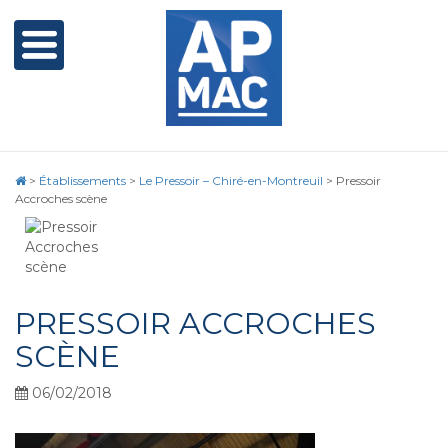
>
Établissements
>
Le Pressoir – Chiré-en-Montreuil
>
Pressoir
Accroches scène
PRESSOIR ACCROCHES
SCÈNE
06/02/2018