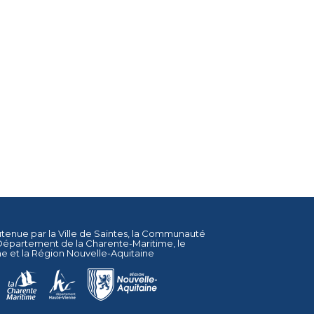
utenue par la
Ville de Saintes
, la
Communauté
Département de la Charente-Maritime
, le
ne
et la
Région Nouvelle-Aquitaine