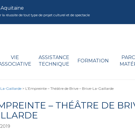
-Aquitaine
réussite de tout type de projet culturel et de spectacle
VIE
ASSISTANCE
PARC
FORMATION
ASSOCIATIVE
TECHNIQUE
MATÉ
-La-Gaillarde
>
L’Empreinte – Théâtre de Brive – Brive-La-Gaillarde
MPREINTE – THÉÂTRE DE BRIV
ILLARDE
/2019