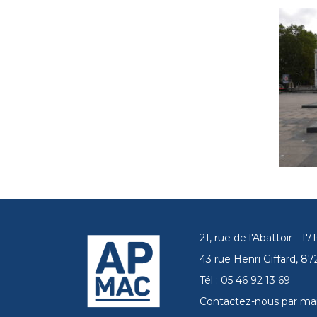
21, rue de l'Abattoir - 
43 rue Henri Giffard, 
Tél : 05 46 92 13 69
Contactez-nous par mai