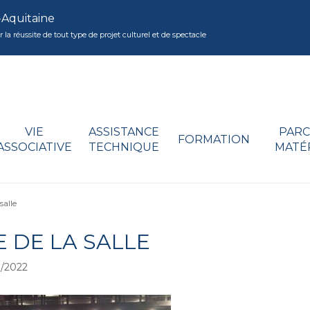
-Aquitaine
réussite de tout type de projet culturel et de spectacle
VIE
ASSISTANCE
PARC
FORMATION
ASSOCIATIVE
TECHNIQUE
MATÉ
salle
E DE LA SALLE
/2022