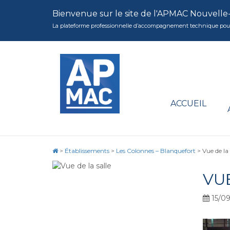
Bienvenue sur le site de l'APMAC Nouvelle
La plateforme professionnelle d’accompagnement technique pour la 
ACCUEIL
>
Établissements
>
Les Colonnes – Blanquefort
>
Vue de la 
VU
15/09