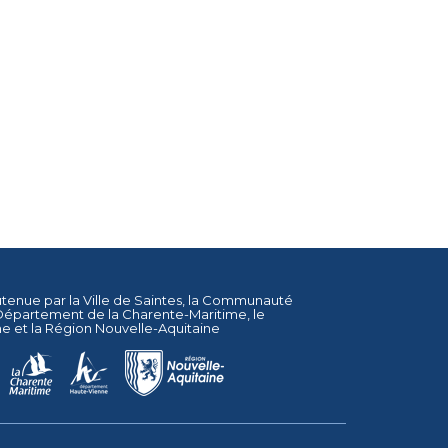
utenue par la
Ville de Saintes
, la
Communauté
Département de la Charente-Maritime
, le
ne
et la
Région Nouvelle-Aquitaine