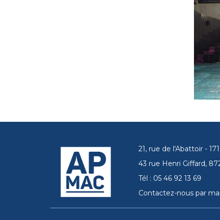
21, rue de l'Abattoir - 
43 rue Henri Giffard, 
Tél : 05 46 92 13 69
Contactez-nous par mai