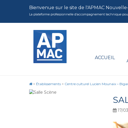
Bienvenue sur le site de l'APMAC Nouvelle
La plateforme professionnelle d’accompagnement technique pour la 
ACCUEIL
>
Établissements
>
Centre culturel Lucien Mounaix – Biga
SA
17/03