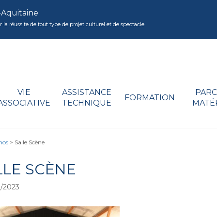
-Aquitaine
réussite de tout type de projet culturel et de spectacle
VIE
ASSISTANCE
PARC
FORMATION
ASSOCIATIVE
TECHNIQUE
MATÉ
nos
>
Salle Scène
LLE SCÈNE
/2023