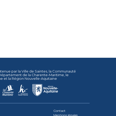
utenue par la
Ville de Saintes
, la
Communauté
Département de la Charente-Maritime
, le
ne
et la
Région Nouvelle-Aquitaine
Contact
Mentions légales