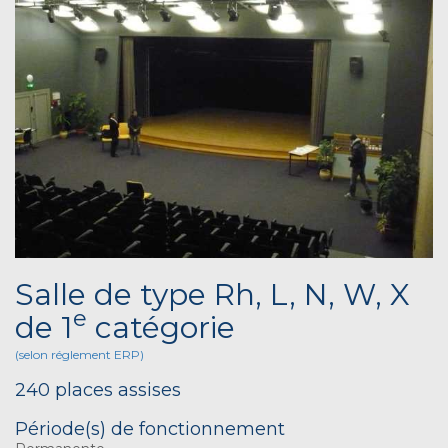
Salle de type Rh, L, N, W, X
e
de 1
catégorie
(selon réglement ERP)
240 places assises
Période(s) de fonctionnement