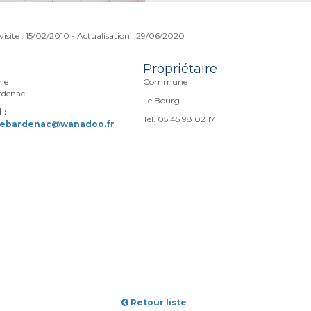
visite : 15/02/2010 - Actualisation : 29/06/2020
Propriétaire
ie
Commune
rdenac
Le Bourg
 :
Tél. 05 45 98 02 17
debardenac@wanadoo.fr
Retour liste