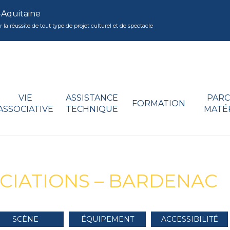
-Aquitaine
réussite de tout type de projet culturel et de spectacle
VIE
ASSISTANCE
PARC
FORMATION
ASSOCIATIVE
TECHNIQUE
MATÉ
CIATIONS – BARDENAC
SCÈNE
ÉQUIPEMENT
ACCESSIBILITÉ