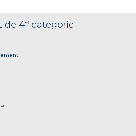
e
L de 4
catégorie
nnement
nel