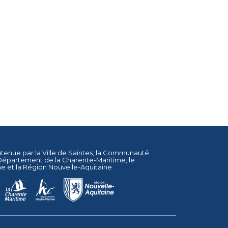
utenue par la
Ville de Saintes
, la
Communauté
Département de la Charente-Maritime
, le
ne
et la
Région Nouvelle-Aquitaine