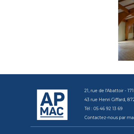
21, rue de l'Abattoir - 
43 rue Henri Giffard, 
Tél : 05 46 92 13 69
Contactez-nous par mai