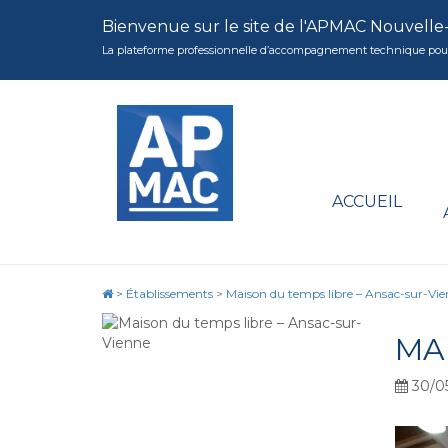
Bienvenue sur le site de l'APMAC Nouvelle
La plateforme professionnelle d’accompagnement technique pour la 
ACCUEIL
>
Établissements
>
Maison du temps libre – Ansac-sur-Vi
MA
30/0