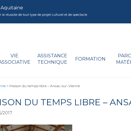
-Aquitaine
réussite de tout type de projet culturel et de spectacle
VIE
ASSISTANCE
PARC
FORMATION
ASSOCIATIVE
TECHNIQUE
MATÉ
enne
>
Maison du temps libre – Ansac-sur-Vienne
ISON DU TEMPS LIBRE – ANS
5/2017