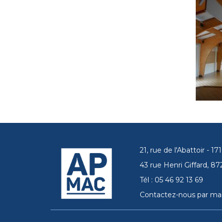
21, rue de l'Abattoir - 
43 rue Henri Giffard, 
Tél : 05 46 92 13 69
Contactez-nous par mai