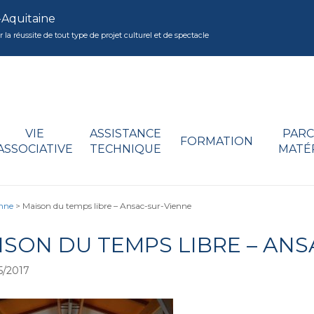
-Aquitaine
réussite de tout type de projet culturel et de spectacle
VIE
ASSISTANCE
PARC
FORMATION
ASSOCIATIVE
TECHNIQUE
MATÉ
enne
>
Maison du temps libre – Ansac-sur-Vienne
ISON DU TEMPS LIBRE – ANS
5/2017