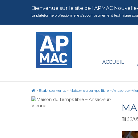
Bienvenue sur le site de l'APMAC Nouvelle
La plateforme professionnelle d’accompagnement technique pour la 
ACCUEIL
>
Établissements
>
Maison du temps libre – Ansac-sur-Vi
MA
30/0