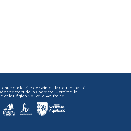
utenue par la
Ville de Saintes
, la
Communauté
Département de la Charente-Maritime
, le
ne
et la
Région Nouvelle-Aquitaine