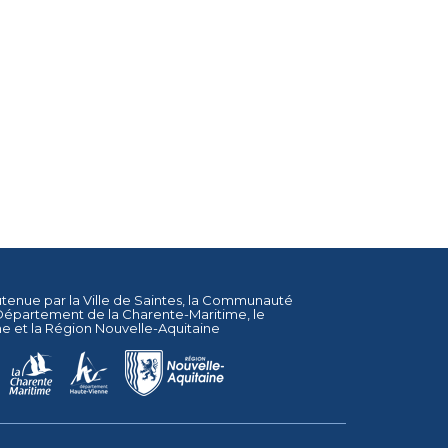
utenue par la
Ville de Saintes
, la
Communauté
Département de la Charente-Maritime
, le
ne
et la
Région Nouvelle-Aquitaine