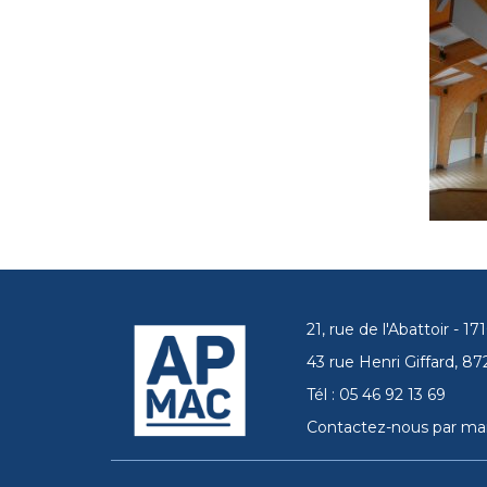
21, rue de l'Abattoir - 
43 rue Henri Giffard, 
Tél : 05 46 92 13 69
Contactez-nous par mai