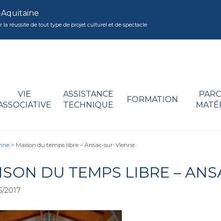
-Aquitaine
réussite de tout type de projet culturel et de spectacle
VIE
ASSISTANCE
PARC
FORMATION
ASSOCIATIVE
TECHNIQUE
MATÉ
enne
>
Maison du temps libre – Ansac-sur-Vienne
ISON DU TEMPS LIBRE – ANS
5/2017