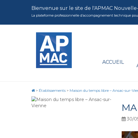
Bienvenue sur le site de l'APMAC Nouvelle
La plateforme professionnelle d’accompagnement technique pour la 
ACCUEIL
>
Établissements
>
Maison du temps libre – Ansac-sur-Vi
MA
30/0