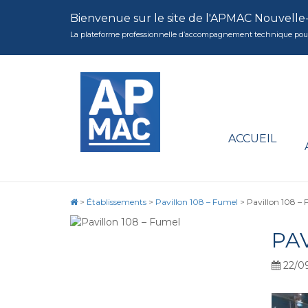
Bienvenue sur le site de l'APMAC Nouvelle
La plateforme professionnelle d’accompagnement technique pour la 
ACCUEIL
>
Établissements
>
Pavillon 108 – Fumel
>
Pavillon 108 –
PAV
22/09