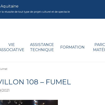
-Aquitaine
réussite de tout type de projet culturel et de spectacle
VIE
ASSISTANCE
PARC
FORMATION
ASSOCIATIVE
TECHNIQUE
MATÉ
 Fumel
ILLON 108 – FUMEL
/2021