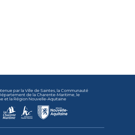
utenue par la
Ville de Saintes
, la
Communauté
Département de la Charente-Maritime
, le
ne
et la
Région Nouvelle-Aquitaine