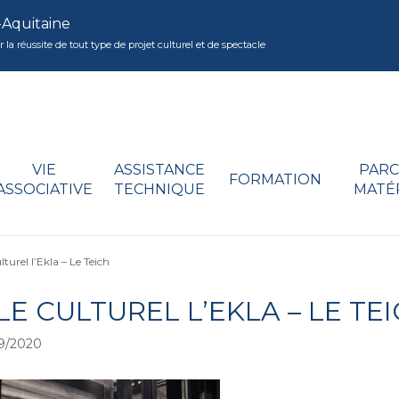
-Aquitaine
réussite de tout type de projet culturel et de spectacle
VIE
ASSISTANCE
PARC
FORMATION
ASSOCIATIVE
TECHNIQUE
MATÉ
turel l’Ekla – Le Teich
E CULTUREL L’EKLA – LE TE
9/2020