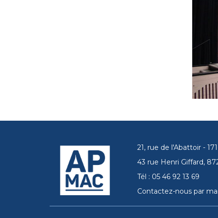
21, rue de l'Abattoir - 
43 rue Henri Giffard, 
Tél : 05 46 92 13 69
Contactez-nous par mai