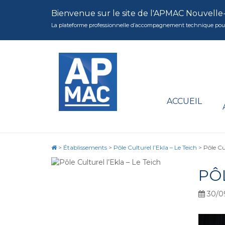
Bienvenue sur le site de l'APMAC Nouvelle
La plateforme professionnelle d’accompagnement technique pour la 
ACCUEIL
>
Établissements
>
Pôle Culturel l’Ekla – Le Teich
>
Pôle Cul
PÔL
30/0