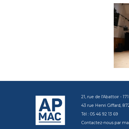
21, rue de l'Abattoir - 
43 rue Henri Giffard, 
Tél : 05 46 92 13 69
Contactez-nous par mai