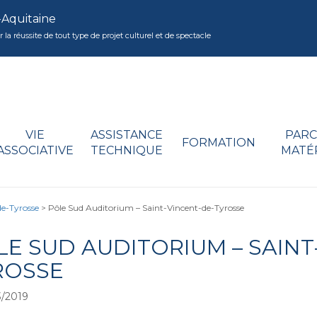
-Aquitaine
réussite de tout type de projet culturel et de spectacle
VIE
ASSISTANCE
PARC
FORMATION
ASSOCIATIVE
TECHNIQUE
MATÉ
de-Tyrosse
>
Pôle Sud Auditorium – Saint-Vincent-de-Tyrosse
LE SUD AUDITORIUM – SAINT
ROSSE
/2019