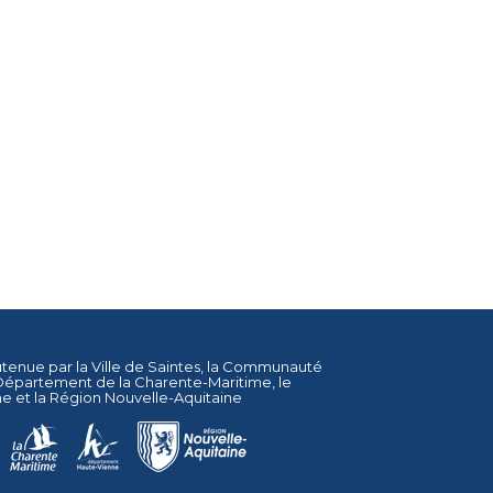
utenue par la
Ville de Saintes
, la
Communauté
Département de la Charente-Maritime
, le
ne
et la
Région Nouvelle-Aquitaine