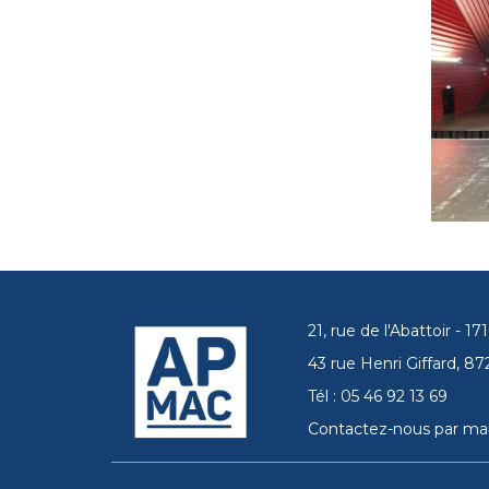
21, rue de l'Abattoir - 
43 rue Henri Giffard, 
Tél : 05 46 92 13 69
Contactez-nous par mai