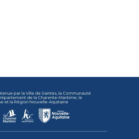
utenue par la
Ville de Saintes
, la
Communauté
Département de la Charente-Maritime
, le
ne
et la
Région Nouvelle-Aquitaine