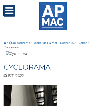
>
Établissements
>
Rocher de Palmer – Rocher 650 – Cenon
>
Cyclorama
CYCLORAMA
15/11/2022