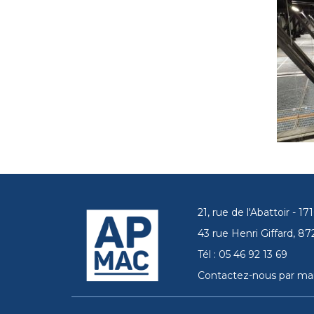
21, rue de l'Abattoir - 
43 rue Henri Giffard, 
Tél : 05 46 92 13 69
Contactez-nous par mai