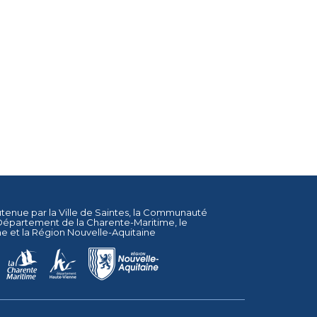
utenue par la
Ville de Saintes
, la
Communauté
Département de la Charente-Maritime
, le
ne
et la
Région Nouvelle-Aquitaine