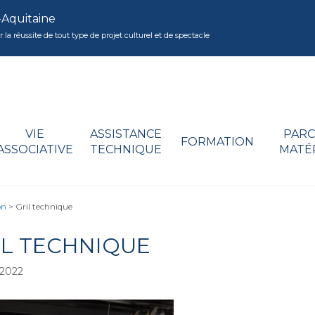
-Aquitaine
réussite de tout type de projet culturel et de spectacle
VIE
ASSISTANCE
PARC
FORMATION
ASSOCIATIVE
TECHNIQUE
MATÉ
on
>
Gril technique
IL TECHNIQUE
/2022