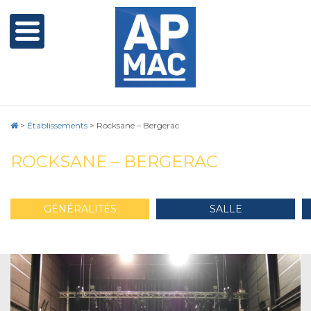
>
Établissements
>
Rocksane – Bergerac
ROCKSANE – BERGERAC
GÉNÉRALITÉS
SALLE