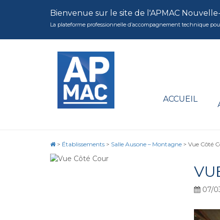
Bienvenue sur le site de l'APMAC Nouvelle
La plateforme professionnelle d’accompagnement technique pour la 
ACCUEIL
>
Établissements
>
Salle Ausone – Montagne
>
Vue Côté C
VU
07/0