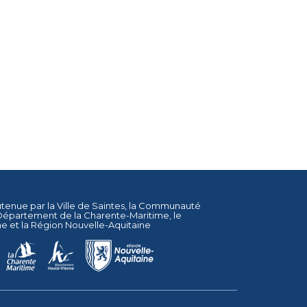
utenue par la
Ville de Saintes
, la
Communauté
Département de la Charente-Maritime
, le
ne
et la
Région Nouvelle-Aquitaine