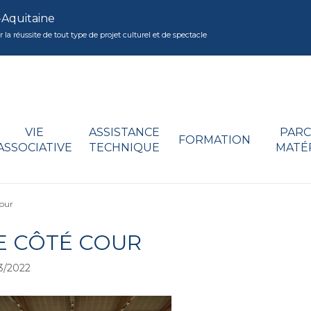
-Aquitaine
réussite de tout type de projet culturel et de spectacle
VIE
ASSISTANCE
PARC
FORMATION
ASSOCIATIVE
TECHNIQUE
MATÉ
our
E CÔTÉ COUR
3/2022