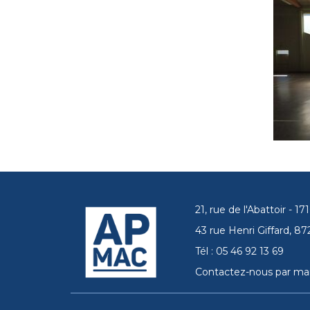
21, rue de l'Abattoir - 
43 rue Henri Giffard, 
Tél : 05 46 92 13 69
Contactez-nous par mai