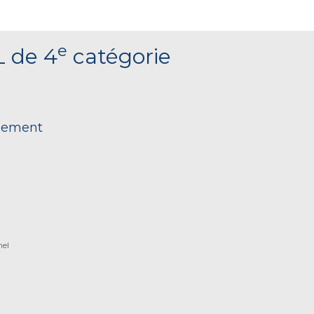
e
L de 4
catégorie
nnement
nel