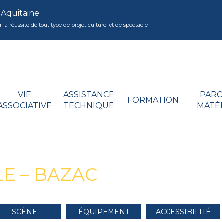
-Aquitaine
réussite de tout type de projet culturel et de spectacle
VIE
ASSISTANCE
PARC
FORMATION
ASSOCIATIVE
TECHNIQUE
MATÉ
E – BAZAC
SCÈNE
ÉQUIPEMENT
ACCESSIBILITÉ