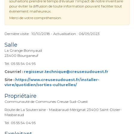
souhaitons prendre le temps d’évaluer l’impact de notre inventaire
pour éviter la diffusion de toute information pouvant faciliter tout
évènement malheureux.
Merci de votre compréhension.
Dernière visite : 10/10/2018 - Actualisation : 06/09/2023
Salle
La Grange Bonnyaud
23400 Bourganeuf
Tél. 05 55 54 04 95
Courriel :
regisseur.technique@creusesudouest.fr
Site :
https://www.creusesudouest.fr/installer-
vivre/quotidien/sorties-culturelles/
Propriétaire
Communauté de Communes Creuse Sud-Ouest
Route de La Souterraine - Masbaraud-Mérignat 23400 Saint-Dizier-
Masbaraud
Tél. 05 55 54 04 95
Exploitant