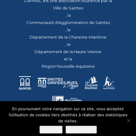
L'APMAC est une association soutenue par la
Ville de Saintes
, la
Communauté d'Agglomération de Saintes
, le
Département de la Charente-Maritime
, le
Département de la Haute-Vienne
et la
Région Nouvelle-Aquitaine
En poursuivant votre navigation sur ce site, vous acceptez
l’utilisation de cookies tiers destinés à réaliser des statistiques
de visites.
J'accepte
En savoir plus
© 2026 - Tous droits réservés - apmac.fr - réalisation :
aggelos.fr