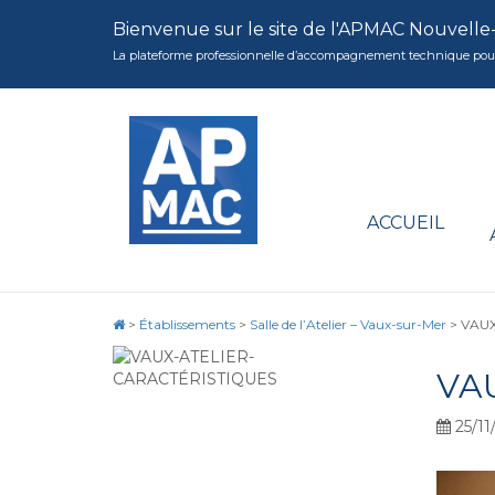
Bienvenue sur le site de l'APMAC Nouvelle
La plateforme professionnelle d’accompagnement technique pour la 
ACCUEIL
>
Établissements
>
Salle de l’Atelier – Vaux-sur-Mer
>
VAUX
VA
25/11