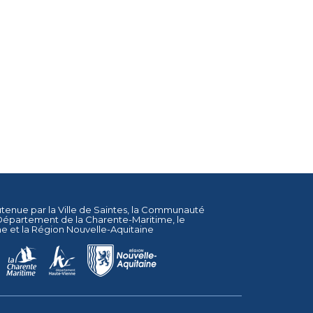
utenue par la
Ville de Saintes
, la
Communauté
Département de la Charente-Maritime
, le
ne
et la
Région Nouvelle-Aquitaine