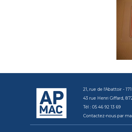
21, rue de l'Abattoir - 
43 rue Henri Giffard, 
Tél : 05 46 92 13 69
Contactez-nous par mai