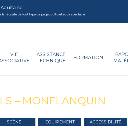
-Aquitaine
réussite de tout type de projet culturel et de spectacle
VIE
ASSISTANCE
PARC
FORMATION
ASSOCIATIVE
TECHNIQUE
MATÉ
ULS – MONFLANQUIN
SCÈNE
ÉQUIPEMENT
ACCESSIBILITÉ