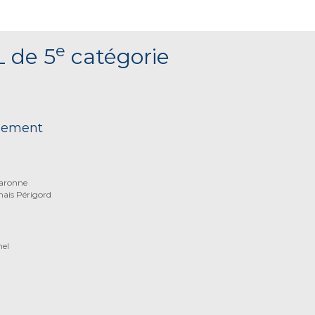
e
L de 5
catégorie
nnement
Garonne
nais Périgord
nel