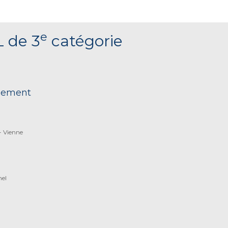
e
L de 3
catégorie
nnement
 Vienne
nel