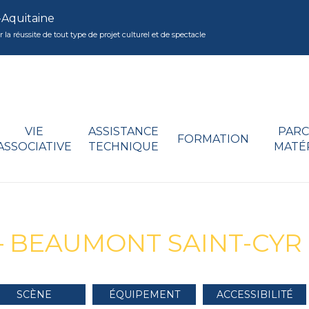
-Aquitaine
réussite de tout type de projet culturel et de spectacle
VIE
ASSISTANCE
PARC
FORMATION
ASSOCIATIVE
TECHNIQUE
MATÉ
 – BEAUMONT SAINT-CYR
SCÈNE
ÉQUIPEMENT
ACCESSIBILITÉ