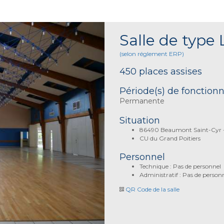
Salle de type 
(selon réglement ERP)
450 places assises
Période(s) de fonctio
Permanente
Situation
86490 Beaumont Saint-Cyr -
CU du Grand Poitiers
Personnel
Technique : Pas de personnel
Administratif : Pas de person
QR Code de la salle