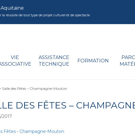
-Aquitaine
réussite de tout type de projet culturel et de spectacle
VIE
ASSISTANCE
PARC
FORMATION
ASSOCIATIVE
TECHNIQUE
MATÉ
>
Salle des Fêtes – Champagne-Mouton
LLE DES FÊTES – CHAMPAG
/2017
des Fêtes - Champagne-Mouton