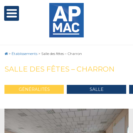
>
Établissements
>
Salle des fêtes – Charron
SALLE DES FÊTES – CHARRON
GÉNÉRALITÉS
SALLE