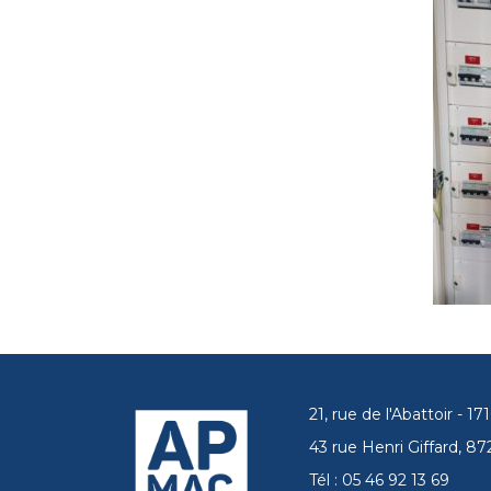
21, rue de l'Abattoir - 
43 rue Henri Giffard, 
Tél : 05 46 92 13 69