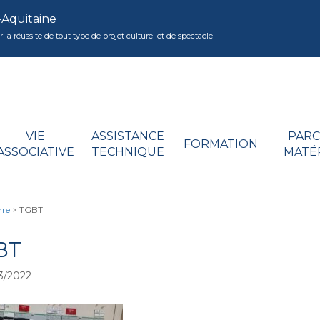
-Aquitaine
réussite de tout type de projet culturel et de spectacle
VIE
ASSISTANCE
PARC
FORMATION
ASSOCIATIVE
TECHNIQUE
MATÉ
rre
>
TGBT
BT
3/2022