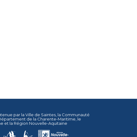
utenue par la
Ville de Saintes
, la
Communauté
Département de la Charente-Maritime
, le
ne
et la
Région Nouvelle-Aquitaine