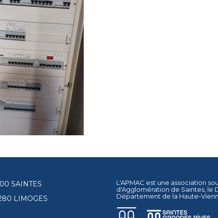
L'APMAC est une association so
17100 SAINTES
d'Agglomération de Saintes
, le
Département de la Haute-Vien
87280 LIMOGES