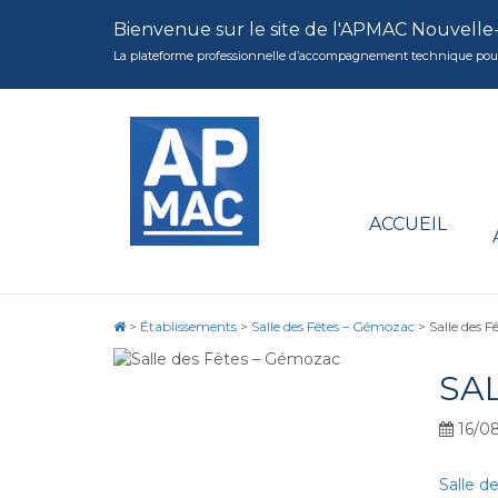
Bienvenue sur le site de l'APMAC Nouvelle
La plateforme professionnelle d’accompagnement technique pour la 
ACCUEIL
>
Établissements
>
Salle des Fêtes – Gémozac
>
Salle des 
SA
16/08
Salle d