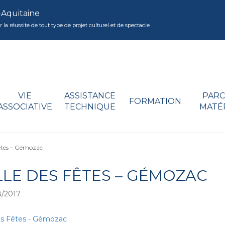
-Aquitaine
réussite de tout type de projet culturel et de spectacle
VIE
ASSISTANCE
PARC
FORMATION
ASSOCIATIVE
TECHNIQUE
MATÉ
Fêtes – Gémozac
LLE DES FÊTES – GÉMOZAC
/2017
es Fêtes - Gémozac