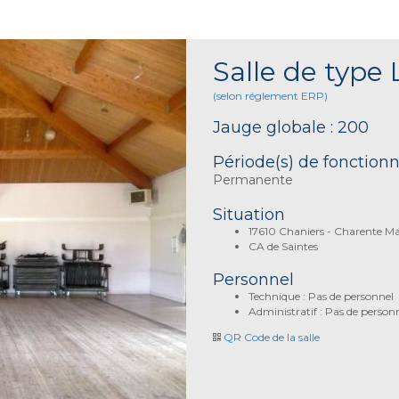
Salle de type 
(selon réglement ERP)
Jauge globale : 200
Période(s) de fonctio
Permanente
Situation
17610 Chaniers - Charente M
CA de Saintes
Personnel
Technique : Pas de personnel
Administratif : Pas de person
QR Code de la salle