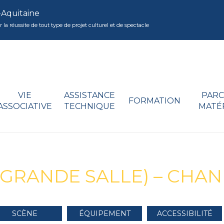
-Aquitaine
réussite de tout type de projet culturel et de spectacle
VIE
ASSISTANCE
PARC
FORMATION
ASSOCIATIVE
TECHNIQUE
MATÉ
(GRANDE SALLE) – CHAN
SCÈNE
ÉQUIPEMENT
ACCESSIBILITÉ