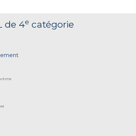
e
L de 4
catégorie
nnement
aritime
nel