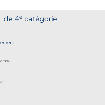
e
L de 4
catégorie
nnement
harente
nel