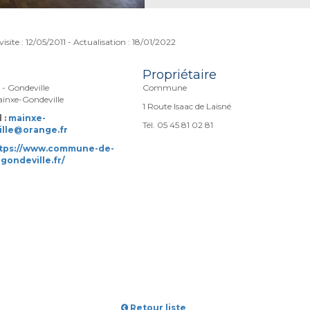
visite : 12/05/2011 - Actualisation : 18/01/2022
Propriétaire
- Gondeville
Commune
inxe-Gondeville
1 Route Isaac de Laisné
 :
mainxe-
Tél. 05 45 81 02 81
lle@orange.fr
tps://www.commune-de-
gondeville.fr/
Retour liste