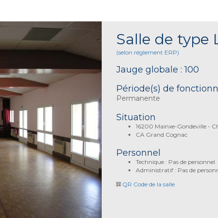
Salle de type 
(selon réglement ERP)
Jauge globale : 100
Période(s) de fonctio
Permanente
Situation
16200 Mainxe-Gondeville - C
CA Grand Cognac
Personnel
Technique : Pas de personnel
Administratif : Pas de person
QR Code de la salle