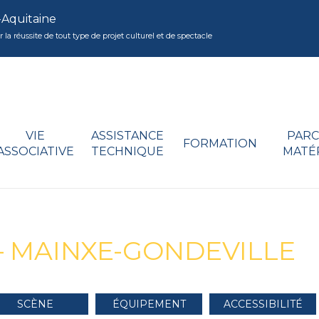
-Aquitaine
réussite de tout type de projet culturel et de spectacle
VIE
ASSISTANCE
PARC
FORMATION
ASSOCIATIVE
TECHNIQUE
MATÉ
 – MAINXE-GONDEVILLE
SCÈNE
ÉQUIPEMENT
ACCESSIBILITÉ