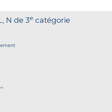
e
L, N de 3
catégorie
nnement
nel