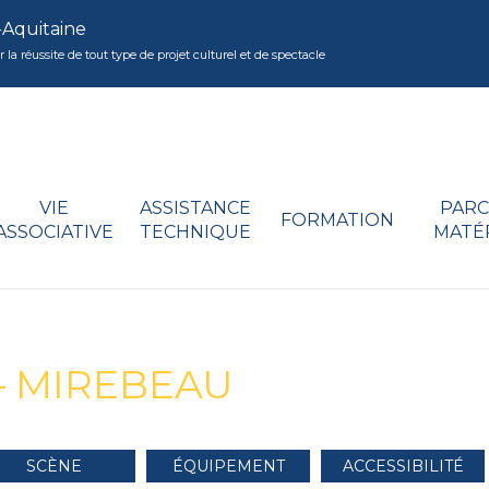
-Aquitaine
réussite de tout type de projet culturel et de spectacle
VIE
ASSISTANCE
PARC
FORMATION
ASSOCIATIVE
TECHNIQUE
MATÉ
– MIREBEAU
SCÈNE
ÉQUIPEMENT
ACCESSIBILITÉ