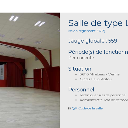
Salle de type 
(selon réglement ERP)
Jauge globale : 559
Période(s) de fonctio
Permanente
Situation
86110 Mirebeau - Vienne
CC du Haut-Poitou
Personnel
Technique : Pas de personnel
Administratif : Pas de person
QR Code de la salle