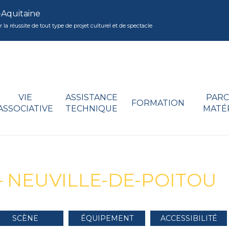
-Aquitaine
réussite de tout type de projet culturel et de spectacle
VIE
ASSISTANCE
PARC
FORMATION
ASSOCIATIVE
TECHNIQUE
MATÉ
– NEUVILLE-DE-POITOU
SCÈNE
ÉQUIPEMENT
ACCESSIBILITÉ