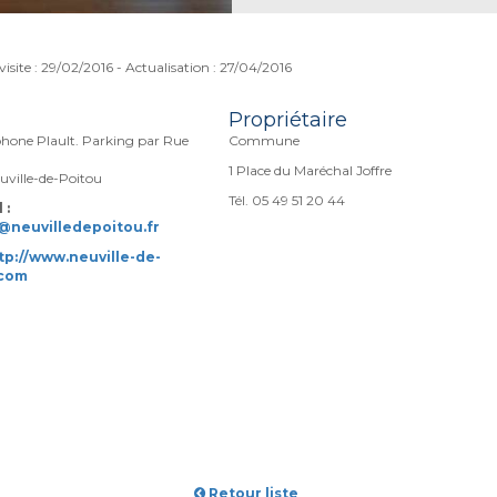
visite : 29/02/2016 - Actualisation : 27/04/2016
Propriétaire
phone Plault. Parking par Rue
Commune
1 Place du Maréchal Joffre
uville-de-Poitou
Tél. 05 49 51 20 44
 :
@neuvilledepoitou.fr
tp://www.neuville-de-
.com
Retour liste