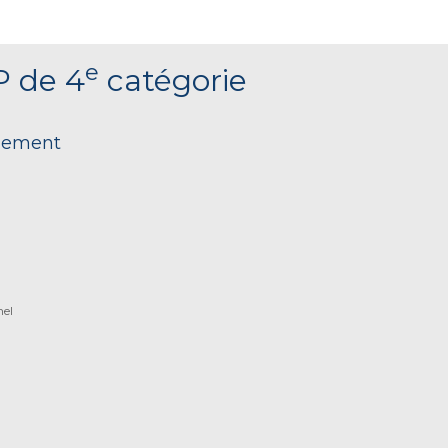
e
P de 4
catégorie
nnement
nel