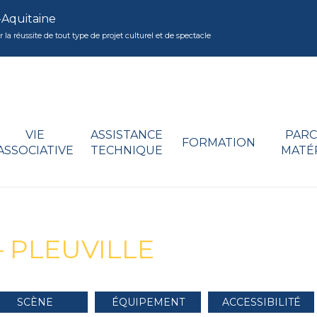
-Aquitaine
réussite de tout type de projet culturel et de spectacle
VIE
ASSISTANCE
PARC
FORMATION
ASSOCIATIVE
TECHNIQUE
MATÉ
– PLEUVILLE
SCÈNE
ÉQUIPEMENT
ACCESSIBILITÉ