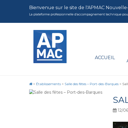
Bienvenue sur le site de l'APMAC Nouvelle
La plateforme professionnelle d’accompagnement technique pour la 
ACCUEIL
>
Établissements
>
Salle des fêtes – Port-des-Barques
>
Sal
SA
12/06