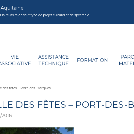
-Aquitaine
réussite de tout type de projet culturel et de spectacle
VIE
ASSISTANCE
PARC
FORMATION
ASSOCIATIVE
TECHNIQUE
MATÉ
le des fêtes – Port-des-Barques
LLE DES FÊTES – PORT-DES
/2018