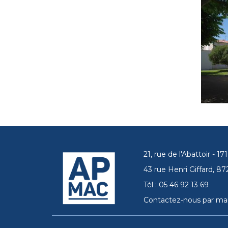
21, rue de l'Abattoir - 
43 rue Henri Giffard, 
Tél : 05 46 92 13 69
Contactez-nous par mai