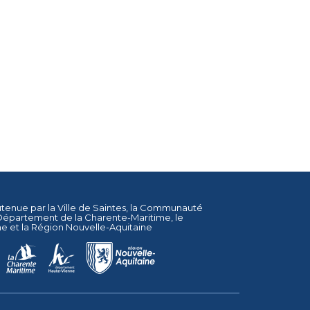
utenue par la
Ville de Saintes
, la
Communauté
Département de la Charente-Maritime
, le
ne
et la
Région Nouvelle-Aquitaine