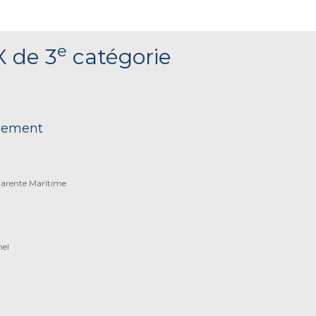
e
X de 3
catégorie
nnement
harente Maritime
nel