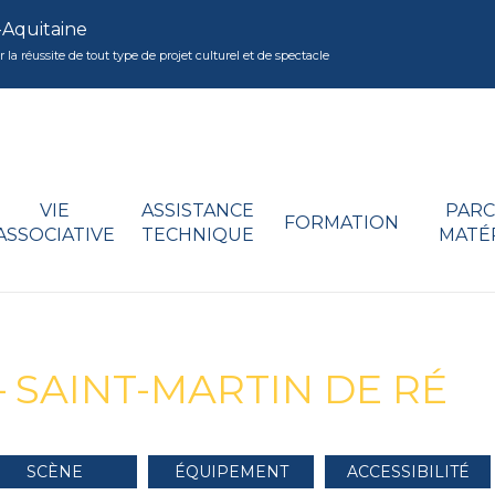
-Aquitaine
réussite de tout type de projet culturel et de spectacle
VIE
ASSISTANCE
PARC
FORMATION
ASSOCIATIVE
TECHNIQUE
MATÉ
– SAINT-MARTIN DE RÉ
SCÈNE
ÉQUIPEMENT
ACCESSIBILITÉ