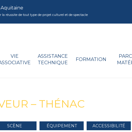
-Aquitaine
réussite de tout type de projet culturel et de spectacle
VIE
ASSISTANCE
PARC
FORMATION
ASSOCIATIVE
TECHNIQUE
MATÉ
VEUR – THÉNAC
SCÈNE
ÉQUIPEMENT
ACCESSIBILITÉ