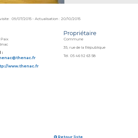
visite : 09/07/2015 - Actualisation : 20/10/2015
Propriétaire
 Paix
Commune
énac
35, rue de la République
 :
Tél. 05 46 92 63 58
thenac@thenac.fr
tp://www.thenac.fr
Retour liste