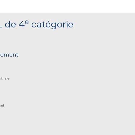
e
L de 4
catégorie
nnement
itime
nel