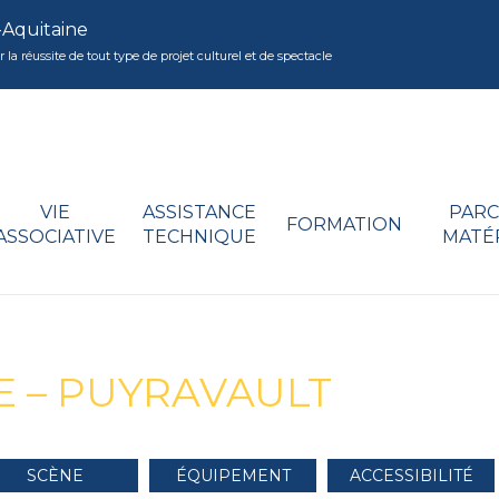
-Aquitaine
réussite de tout type de projet culturel et de spectacle
VIE
ASSISTANCE
PARC
FORMATION
ASSOCIATIVE
TECHNIQUE
MATÉ
E – PUYRAVAULT
SCÈNE
ÉQUIPEMENT
ACCESSIBILITÉ