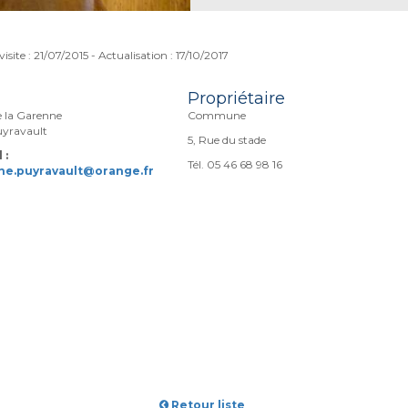
isite : 21/07/2015 - Actualisation : 17/10/2017
Propriétaire
e la Garenne
Commune
yravault
5, Rue du stade
 :
Tél. 05 46 68 98 16
e.puyravault@orange.fr
Retour liste