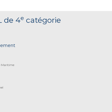
e
L de 4
catégorie
nnement
e Maritime
nel