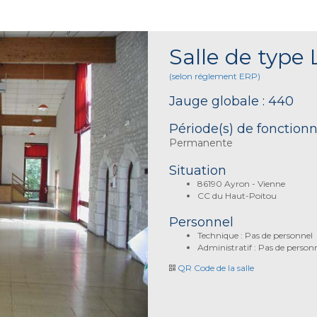
Salle de type 
(selon réglement ERP)
Jauge globale : 440
Période(s) de fonctio
Permanente
Situation
86190 Ayron - Vienne
CC du Haut-Poitou
Personnel
Technique : Pas de personnel
Administratif : Pas de person
QR Code de la salle