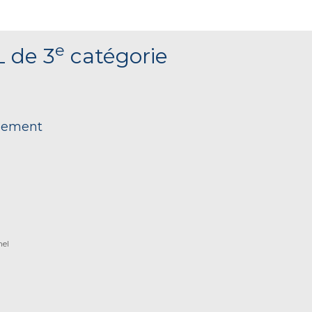
e
L de 3
catégorie
nnement
nel