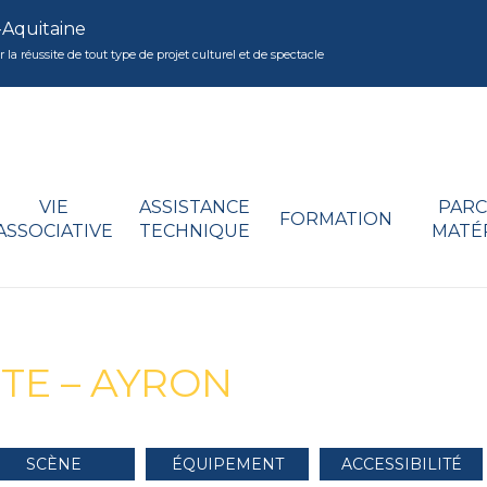
-Aquitaine
réussite de tout type de projet culturel et de spectacle
VIE
ASSISTANCE
PARC
FORMATION
ASSOCIATIVE
TECHNIQUE
MATÉ
TE – AYRON
SCÈNE
ÉQUIPEMENT
ACCESSIBILITÉ