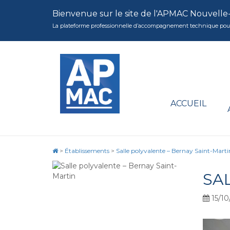
Bienvenue sur le site de l'APMAC Nouvelle
La plateforme professionnelle d’accompagnement technique pour la 
ACCUEIL
>
Établissements
>
Salle polyvalente – Bernay Saint-Marti
SA
15/10