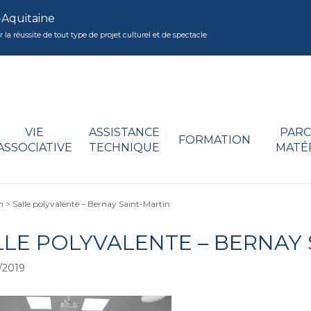
-Aquitaine
réussite de tout type de projet culturel et de spectacle
VIE
ASSISTANCE
PARC
FORMATION
ASSOCIATIVE
TECHNIQUE
MATÉ
n
>
Salle polyvalente – Bernay Saint-Martin
LLE POLYVALENTE – BERNAY 
/2019