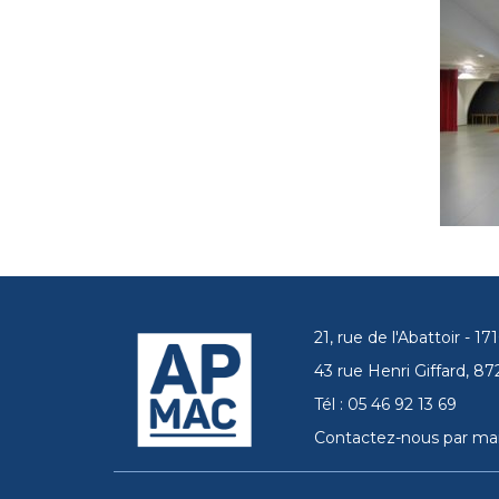
21, rue de l'Abattoir - 
43 rue Henri Giffard, 
Tél : 05 46 92 13 69
Contactez-nous par mai