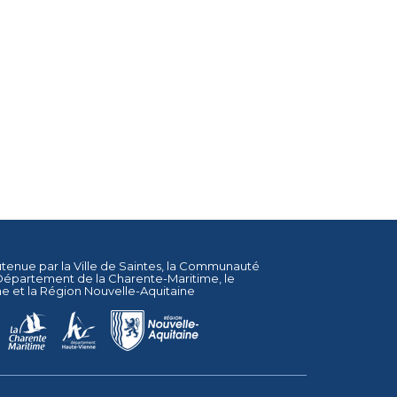
utenue par la
Ville de Saintes
, la
Communauté
Département de la Charente-Maritime
, le
ne
et la
Région Nouvelle-Aquitaine