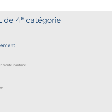
e
L de 4
catégorie
nnement
Charente Maritime
nel