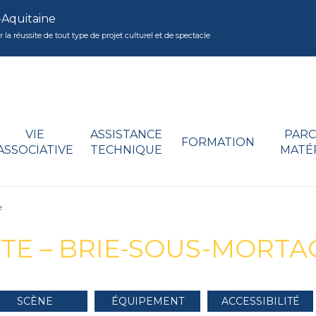
-Aquitaine
réussite de tout type de projet culturel et de spectacle
VIE
ASSISTANCE
PARC
FORMATION
ASSOCIATIVE
TECHNIQUE
MATÉ
e
TE – BRIE-SOUS-MORT
SCÈNE
ÉQUIPEMENT
ACCESSIBILITÉ