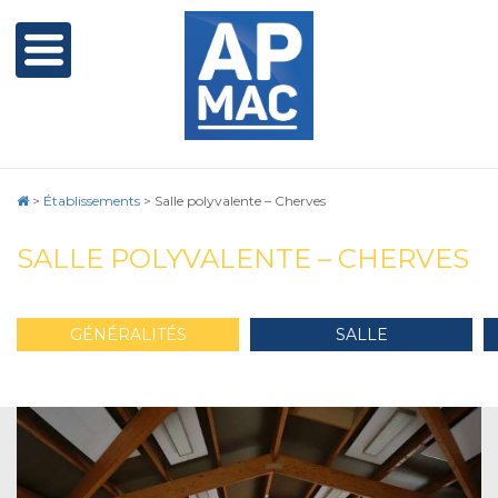
>
Établissements
>
Salle polyvalente – Cherves
SALLE POLYVALENTE – CHERVES
GÉNÉRALITÉS
SALLE