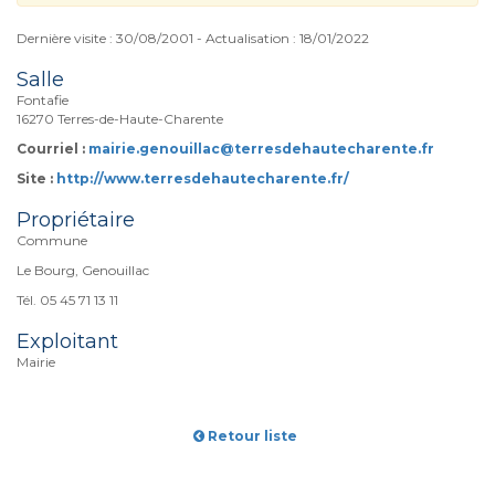
Dernière visite : 30/08/2001 - Actualisation : 18/01/2022
Salle
Fontafie
16270 Terres-de-Haute-Charente
Courriel :
mairie.genouillac@terresdehautecharente.fr
Site :
http://www.terresdehautecharente.fr/
Propriétaire
Commune
Le Bourg, Genouillac
Tél. 05 45 71 13 11
Exploitant
Mairie
Retour liste