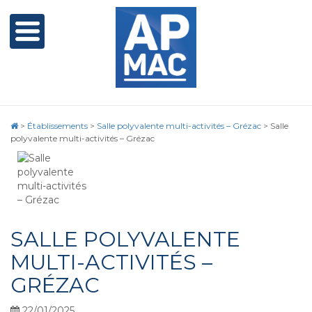
>
Établissements
>
Salle polyvalente multi-activités – Grézac
>
Salle
polyvalente multi-activités – Grézac
SALLE POLYVALENTE
MULTI-ACTIVITÉS –
GRÉZAC
22/01/2025