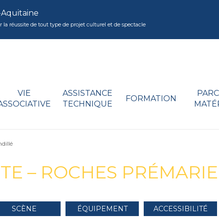
-Aquitaine
réussite de tout type de projet culturel et de spectacle
VIE
ASSISTANCE
PARC
FORMATION
ASSOCIATIVE
TECHNIQUE
MATÉ
dillé
TE – ROCHES PRÉMARIE
SCÈNE
ÉQUIPEMENT
ACCESSIBILITÉ