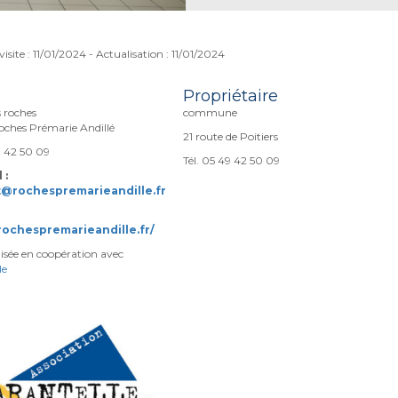
visite : 11/01/2024 - Actualisation : 11/01/2024
Propriétaire
s roches
commune
ches Prémarie Andillé
21 route de Poitiers
9 42 50 09
Tél. 05 49 42 50 09
 :
@rochespremarieandille.fr
/rochespremarieandille.fr/
lisée en coopération avec
le