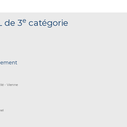
e
L de 3
catégorie
nnement
lé - Vienne
nel