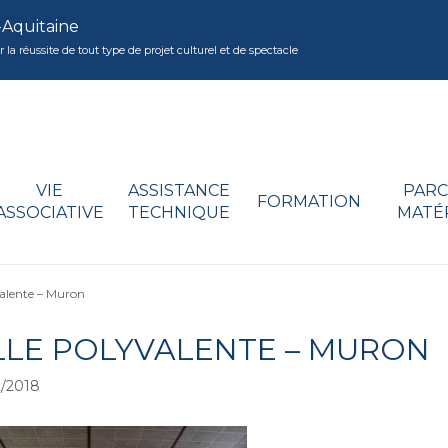
-Aquitaine
réussite de tout type de projet culturel et de spectacle
VIE
ASSISTANCE
PARC
FORMATION
ASSOCIATIVE
TECHNIQUE
MATÉ
valente – Muron
LLE POLYVALENTE – MURON
/2018