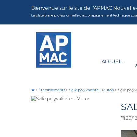
Bienvenue sur le site de l'APMAC Nouvelle
La plateforme professionnelle d’accompagnement technique pour la 
ACCUEIL
>
Établissements
>
Salle polyvalente – Muron
>
Salle poly
SA
20/12