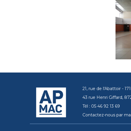
21, rue de l'Abattoir - 
43 rue Henri Giffard, 
Tél : 05 46 92 13 69
Contactez-nous par mai