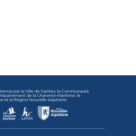
utenue par la
Ville de Saintes
, la
Communauté
Département de la Charente-Maritime
, le
ne
et la
Région Nouvelle-Aquitaine