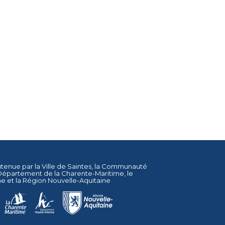
utenue par la
Ville de Saintes
, la
Communauté
Département de la Charente-Maritime
, le
ne
et la
Région Nouvelle-Aquitaine