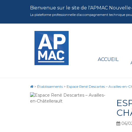
Bienvenue sur le site de l'APMAC Nouvelle
La plateforme professionnelle d’accompagnement technique pour la 
ACCUEIL
>
Établissements
>
Espace René Descartes – Availles-en-Ch
ES
CH
06/0