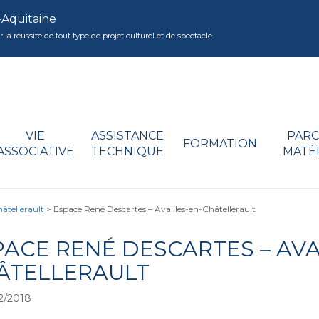
-Aquitaine
réussite de tout type de projet culturel et de spectacle
VIE
ASSISTANCE
PARC
FORMATION
ASSOCIATIVE
TECHNIQUE
MATÉ
âtellerault
>
Espace René Descartes – Availles-en-Châtellerault
PACE RENÉ DESCARTES – AVA
ÂTELLERAULT
2/2018